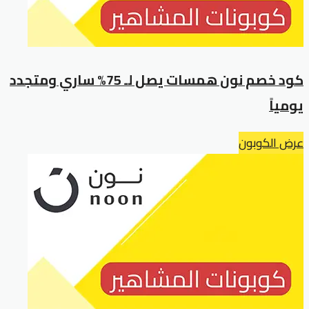
كود خصم نون همسات يصل لـ 75% ساري ومتجدد
يومياً
عرض الكوبون