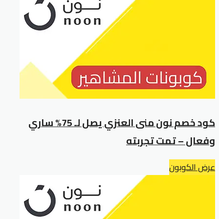
كود خصم نون منى العنزي يصل لـ 75% ساري
وفعال – تمت تجربته
عرض الكوبون