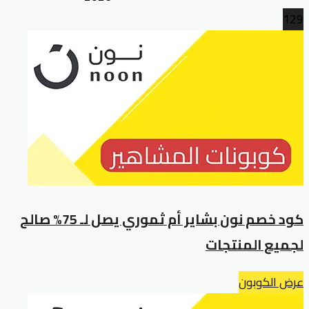
129
كود خصم نون بشاير أم ثموري يصل لـ 75% صالح
لجميع المنتجات
عرض الكوبون