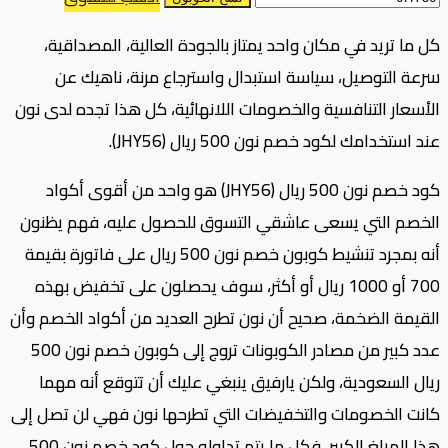
كل ما تريد في مكان واحد يمتاز بالجودة العالية، المصداقية،
سرعة التوصيل، سياسة استبدال واسترجاع مرنة، ناهيك عن
الأسعار التنافسية والخصومات اللانهائية، كل هذا تجده لدى نون
عند استخدامك لكود خصم نون 500 ريال (JHY56).
كود خصم نون 500 ريال (JHY56) هو واحد من أقوى أكواد
الخصم التي يسعى عاشقي التسوق للحصول عليه، فهم يظنون
أنه بمجرد تنشيط كوبون خصم نون 500 ريال على فاتورة بقيمة
700 أو 1000 ريال أو أكثر، سوف يحصلون على تخفيض بهذه
القيمة الضخمة، صحيح أن نون تطرح العديد من أكواد الخصم وأن
عدد كبير من مصادر الكوبونات تروج إلى كوبون خصم نون 500
ريال السعودية، ولكن يارفيق ينبغي عليك أن تتوقع أنه مهما
كانت الخصومات والتخفيضات التي تطرحها نون فهي لن تصل إلى
هذا المبلغ الكبير، فكل ما يتم تداوله حول كود خصم نون 500