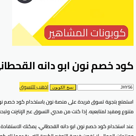
كود خصم نون ابو دانه القحطاني يصل 75% ساري على جم
اذهب للتسوق
نسخ الكوبون
متنوع ومفيد لمتابعيه. إذا كنت من محبي التسوق عبر الإنترنت وت
عند استخدام كود خصم نون ابو دانه القحطاني، يمكنك الاستفادة من
ومنتجات الجمال. لا تفوت فرصة التوفير الكبيرة التي يقدمها لك كود خصم ابو دانه في نون (JHY56)، وا