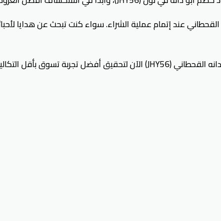
قحطاني عند إتمام عملية الشراء. سواء كنت تبحث عن هدايا لأحبا
لا تدع هذه الفرصة الرائعة تفوتك، واستفد من كود خصم نون ابو دانه القحطاني (6