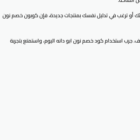
ئك أو ترغب في تدليل نفسك بمنتجات جديدة، فإن كوبون خصم نون
JHY5) الآن لتحقيق أفضل تجربة تسوق بأقل التكاليف. جرب استخدام كود خصم نون ابو دانه اليوم، واستمتع بتجربة