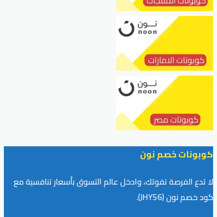
كوبونات خصم نون
لا تدع الفرصة تفوتك، وادخل عالم التسوق بأسعار تنافسية مع
كود خصم نون (JHY56).