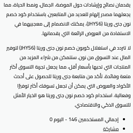
يقدمان نصائح وإرشادات حول الموضة، الجمال، ونمط الحياة، مما
يجعلهما مصدر إلهام للعديد من المتابعين. باستخدام كود خصم
نون جنى وريتا (JHY56)، يمكنك الانضمام إلى معجبيهما في
الاستفادة من العروض الرائعة التي يقدمانها.
لا تتردد في استغلال كوبون خصم نون جنى وريتا (JHY56) لتوفير
المال عند التسوق من نون. ستتمكن من شراء المزيد من
المنتجات التي تحبها بأسعار أقل، مما يجعل تجربة التسوق أكثر
متعة وفائدة. تأكد من متابعة جنى وريتا للحصول على أحدث
الأكواد والعروض التي يمكن أن تجعل تسوقك أكثر توفيرًا
وفعالية. استخدام كود خصم نون جنى وريتا هو الخيار الأمثل
للتسوق الذكي والاقتصادي.
إجمالي المستخدمين 146 - اليوم 0
مشاركة