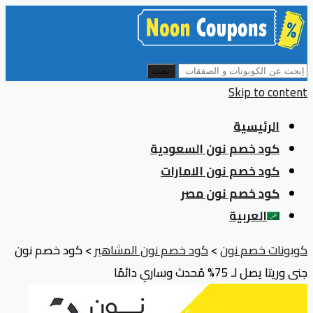
بحث
Skip to content
الرئيسية
كود خصم نون السعودية
كود خصم نون الامارات
كود خصم نون مصر
العربية
كوبونات خصم نون
>
كود خصم نون المشاهير
>
كود خصم نون
جنى وريتا يصل لـ 75% مُحدث وساري دائمًا