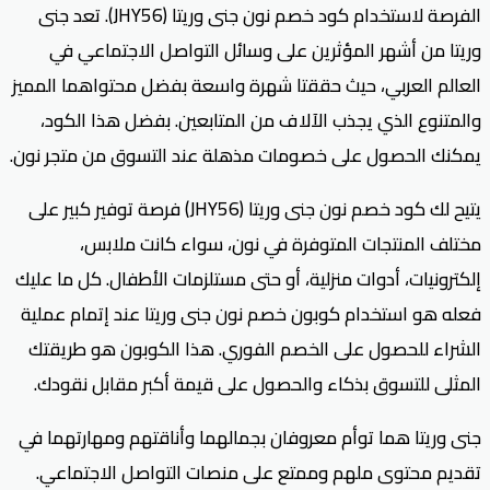
الفرصة لاستخدام كود خصم نون جنى وريتا (JHY56). تعد جنى
وريتا من أشهر المؤثرين على وسائل التواصل الاجتماعي في
العالم العربي، حيث حققتا شهرة واسعة بفضل محتواهما المميز
والمتنوع الذي يجذب الآلاف من المتابعين. بفضل هذا الكود،
يمكنك الحصول على خصومات مذهلة عند التسوق من متجر نون.
يتيح لك كود خصم نون جنى وريتا (JHY56) فرصة توفير كبير على
مختلف المنتجات المتوفرة في نون، سواء كانت ملابس،
إلكترونيات، أدوات منزلية، أو حتى مستلزمات الأطفال. كل ما عليك
فعله هو استخدام كوبون خصم نون جنى وريتا عند إتمام عملية
الشراء للحصول على الخصم الفوري. هذا الكوبون هو طريقتك
المثلى للتسوق بذكاء والحصول على قيمة أكبر مقابل نقودك.
جنى وريتا هما توأم معروفان بجمالهما وأناقتهم ومهارتهما في
تقديم محتوى ملهم وممتع على منصات التواصل الاجتماعي.