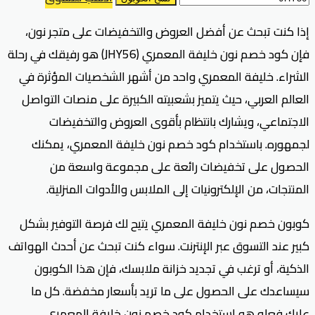
إذا كنت تبحث عن أفضل العروض والتخفيضات على متجر نون،
فإن كود خصم نون خليفة المعمري (JHY56) هو رفيقك في رحلة
الشراء. خليفة المعمري واحد من أشهر الشخصيات المؤثرة في
العالم العربي، حيث يتميز بشعبيته الكبيرة على منصات التواصل
الاجتماعي، ويشارك بانتظام بأقوى العروض والتخفيضات
لجمهوره. باستخدام كود خصم نون خليفة المعمري، يمكنك
الحصول على تخفيضات رائعة على مجموعة واسعة من
المنتجات، من الإلكترونيات إلى الملابس والأدوات المنزلية.
كوبون خصم نون خليفة المعمري يتيح لك فرصة التوفير بشكل
كبير عند التسوق عبر الإنترنت. سواء كنت تبحث عن أحدث الهواتف
الذكية، أو ترغب في تجديد خزانة ملابسك، فإن هذا الكوبون
سيساعدك على الحصول على ما تريد بأسعار مخفضة. كل ما
عليك فعله هو استخدام كود خصم نون خليفة المعمري