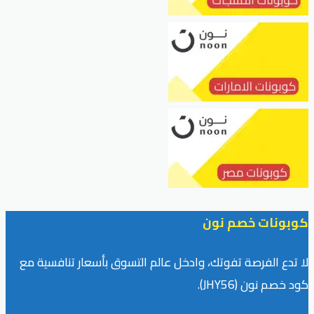
كوبونات خصم نون
لا تدع الفرصة تفوتك، وادخل عالم التسوق بأسعار تنافسية مع
كود خصم نون (JHY56).