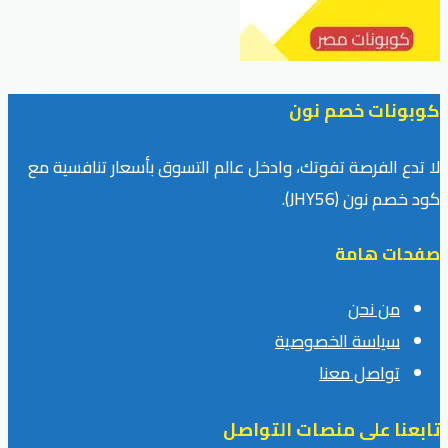
كوبونات خصم نون
لا تدع الفرصة تفوتك، وادخل عالم التسوق بأسعار تنافسية مع
كود خصم نون (JHY56).
صفحات هامة
من نحن
سياسة الخصوصية
تواصل معنا
تابعنا على منصات التواصل