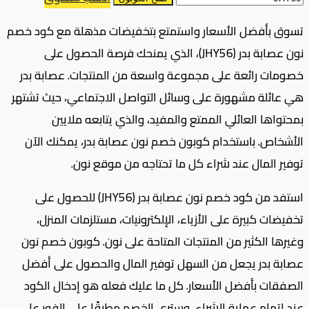
تسوق بأفضل الأسعار واستمتع بتخفيضات مذهلة مع كود خصم
نون عصابة بدر (JHY56)، الذي يمنحك فرصة الحصول على
خصومات رائعة على مجموعة واسعة من المنتجات. عصابة بدر
هي عائلة مشهورة على وسائل التواصل الاجتماعي، حيث تشتهر
بمحتواها العائلي الممتع والمفيد، والذي يتابعه ملايين
الأشخاص. باستخدام كوبون خصم نون عصابة بدر، يمكنك الآن
توفير المال عند شراء كل ما تحتاجه من موقع نون.
استفد من كود خصم نون عصابة بدر (JHY56) للحصول على
تخفيضات كبيرة على الأزياء، الإلكترونيات، مستلزمات المنزل،
وغيرها الكثير من المنتجات المتاحة على نون. كوبون خصم نون
عصابة بدر يجعل من السهل توفير المال والحصول على أفضل
الصفقات بأفضل الأسعار. كل ما عليك فعله هو إدخال الكود
عند إتمام عملية الشراء، وسترى الخصم مطبقًا على الفور على