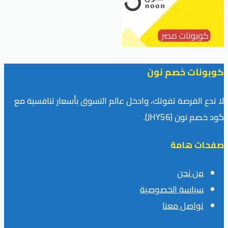
كوبونات خصم نون
لا تدع الفرصة تفوتك، وادخل عالم التسوق بأسعار تنافسية مع
كود خصم نون (JHY56).
صفحات هامة
من نحن
سياسة الخصوصية
تواصل معنا