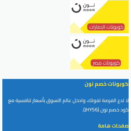
كوبونات خصم نون
لا تدع الفرصة تفوتك، وادخل عالم التسوق بأسعار تنافسية مع
كود خصم نون (JHY56).
صفحات هامة