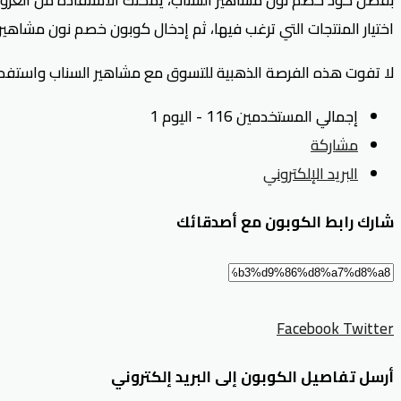
اختيار المنتجات التي ترغب فيها، ثم إدخال كوبون خصم نون مشاهير السناب (JHY56) عند الدفع للحصول على 
لا تفوت هذه الفرصة الذهبية للتسوق مع مشاهير السناب واستفد من كود خصم نون مشاهير 
إجمالي المستخدمين 116 - اليوم 1
مشاركة
البريد الإلكتروني
شارك رابط الكوبون مع أصدقائك
Facebook
Twitter
أرسل تفاصيل الكوبون إلى البريد إلكتروني