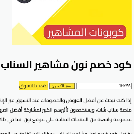
كود خصم نون مشاهير السناب يصل لـ 75% محدث – تم اخ
اذهب للتسوق
نسخ الكوبون
مجموعة واسعة من المنتجات المتاحة على موقع نون، بما في ذلك الأزيا
بفضل كود خصم نون مشاهير السناب، يمكنك الاستفادة من العروض ا