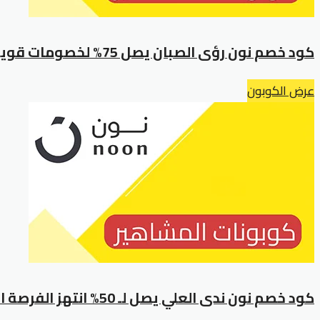
كود خصم نون رؤى الصبان يصل 75% لخصومات قوية لجميع العملاء
عرض الكوبون
كود خصم نون ندى العلي يصل لـ 50% انتهز الفرصة اليوم!