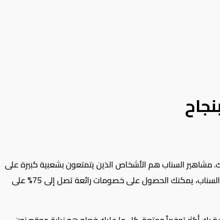
 التسوق عبر الإنترنت، فإن كود خصم نون مشاهير السناب (JHY56) هو الحل المثالي لك. مشاهير السناب هم الأشخاص الذين يتمتعون بشعبية كبيرة على
منصة سناب شات، ويستخدمون تأثيرهم الكبير لمشاركة أفضل العروض والخصومات مع متابعيهم. باستخدام كوبون خصم نون مشاهير السناب، يمكنك الحصول على خصومات رائعة تصل إلى 75% على
ك أكثر توفيراً ومتعة. كل ما عليك فعله هو زيارة موقع نون،