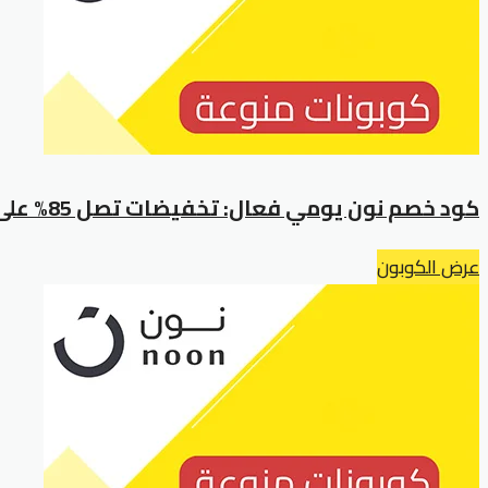
كود خصم نون يومي فعال: تخفيضات تصل 85% على منتجات نون ديلي
عرض الكوبون