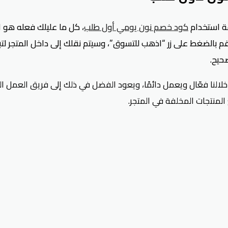
قة استخدام
كود خصم نون يومي أول طلب
، كل ما عليلك فعله هو ا
بالضغط على زر “اذهب للتسوق”، وسيتم نقلك إلى داخل المتجر لتبد
حيح.
لالنا فعّال ويعمل دائمًا، ويعود الفضل في ذلك إلى فريق العمل
لمنتجات المخلفة في المتجر.