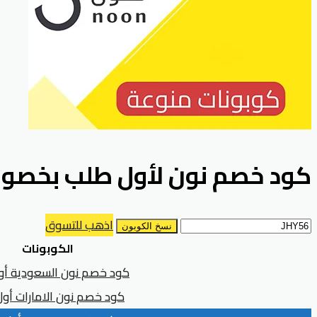
كود خصم نون لأول طلب بخصومات تبدأ من 10% فع
اذهب للتسوق
نسخ الكوبون
الكوبونات
كود خصم نون السعودية أو
كود خصم نون الامارات أو