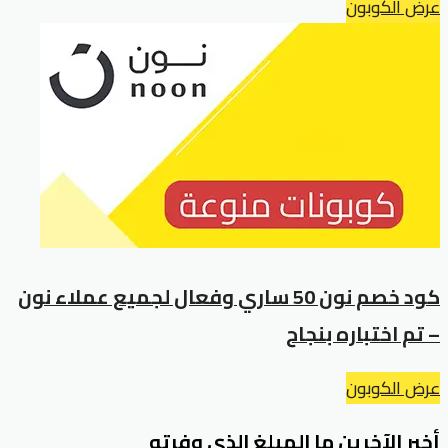
عرض الكوبون
كود خصم نون 50 ساري وفعال لجميع عملاء نون
– تم اختباره بنجاح
عرض الكوبون
أخبر الآخرين ما المبلغ الذي وفرته